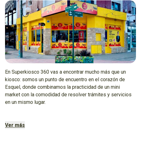
En Superkiosco 360 vas a encontrar mucho más que un
kiosco: somos un punto de encuentro en el corazón de
Esquel, donde combinamos la practicidad de un mini
market con la comodidad de resolver trámites y servicios
en un mismo lugar.
Tenemos las mejores PROMOS y una gran variedad de
productos para que siempre tengas a mano lo que
Ver más
necesitás.