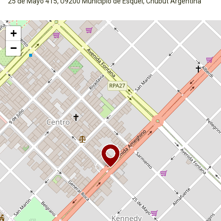
25 de Mayo 415, U9200 Municipio de Esquel, Chubut Argentina
Activar mapa
+
−