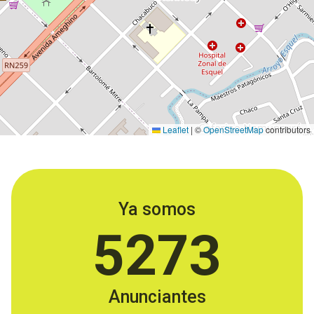
Leaflet
|
©
OpenStreetMap
contributors
Ya somos
5273
Anunciantes