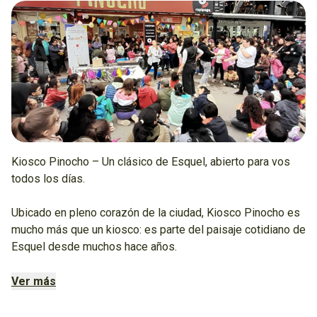
Kiosco Pinocho – Un clásico de Esquel, abierto para vos
todos los días.
Ubicado en pleno corazón de la ciudad, Kiosco Pinocho es
mucho más que un kiosco: es parte del paisaje cotidiano de
Esquel desde muchos hace años.
Un lugar amplio, luminoso y siempre bien atendido, donde
Ver más
vecinos, estudiantes, turistas y familias encuentran todo lo
que necesitan, en un solo lugar.