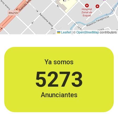
Leaflet
|
©
OpenStreetMap
contributors
Ya somos
5273
Anunciantes