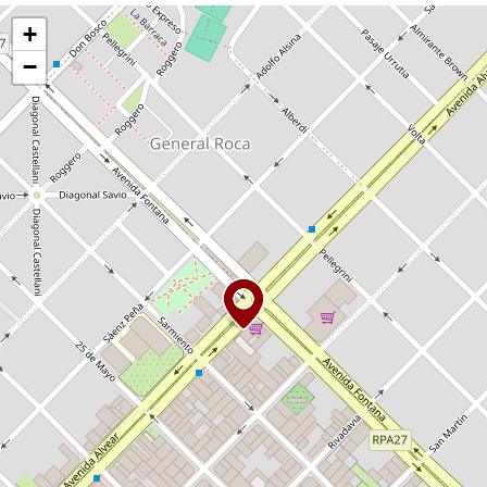
Activar mapa
+
−