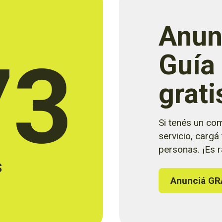
Anun
73
Guía
grati
Si tenés un com
servicio, cargá
personas. ¡Es rá
s
Anunciá GR