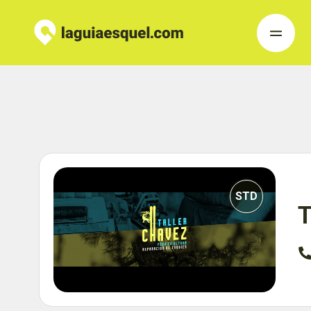
STD
T