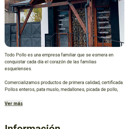
Todo Pollo es una empresa familiar que se esmera en
conquistar cada día el corazón de las familias
esquelenses.
Comercializamos productos de primera calidad, certificada.
Pollos enteros, pata muslo, medallones, picada de pollo,
patitas, congelados, milanesas y mucho más.
Ver más
Disponemos de infraestructura propia para que cada una de
las etapas de la producción sea cuidada y desarrollemos
productos de excelencia.
Información