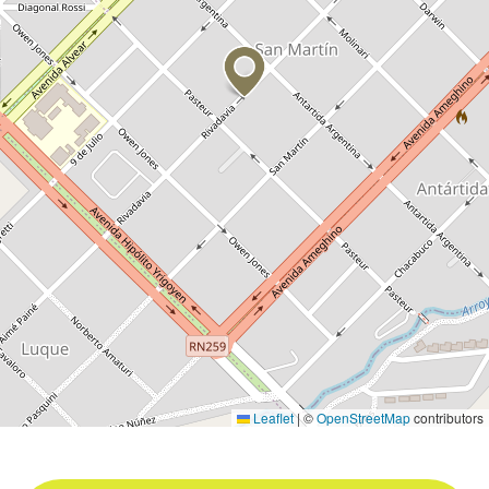
Leaflet
|
©
OpenStreetMap
contributors