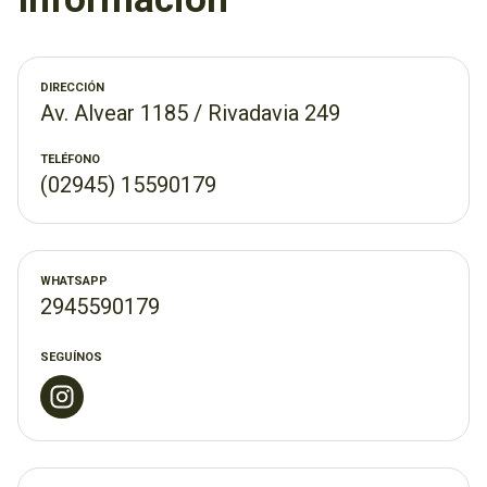
Tenemos dos sucursales. Acercate y conocé nuestros
productos!
DIRECCIÓN
Av. Alvear 1185 / Rivadavia 249
TELÉFONO
(02945) 15590179
WHATSAPP
2945590179
SEGUÍNOS