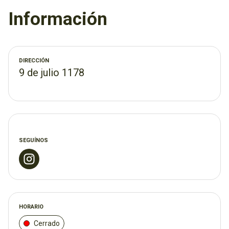
Opciones vegetarianas y veganas, además de viandas
Información
aptas para todos, ¡ideales para una alimentación rica y
nutritiva!
Variedad y frescura en cada plato:
DIRECCIÓN
9 de julio 1178
Ensaladas súper completas: arroz, roquefort, maní,
legumbres, verduras frescas, pollo, y más.
Guisos caseros, llenos de sabor.
Panes caseros, blancos o de semillas.
SEGUÍNOS
Tartas, milanesas, pizzas, postres y mucho más.
Opciones sin TACC disponibles.
Queremos que disfrutes de una comida rica y natural sin
HORARIO
complicaciones.
Cerrado