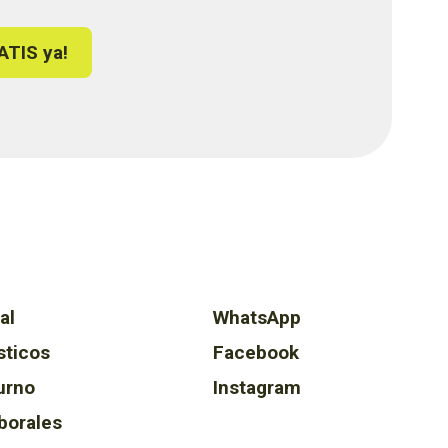
ATIS ya!
al
WhatsApp
sticos
Facebook
urno
Instagram
borales