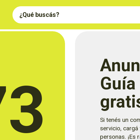
Anun
73
Guía
grati
Si tenés un com
servicio, cargá
personas. ¡Es rá