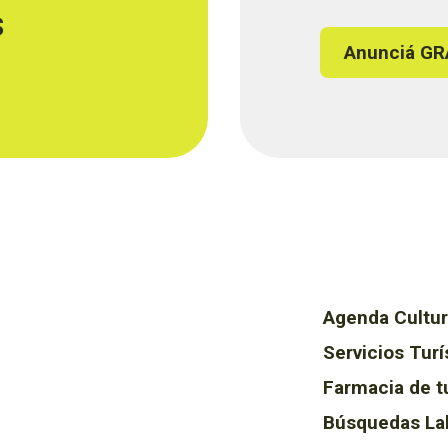
s
Anunciá GR
Agenda Cultur
Servicios Turí
Farmacia de t
Búsquedas La