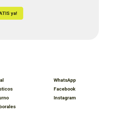
ATIS ya!
al
WhatsApp
sticos
Facebook
urno
Instagram
borales