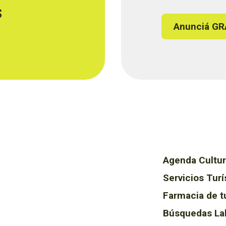
s
Anunciá GR
Agenda Cultur
Servicios Turí
Farmacia de t
Búsquedas La