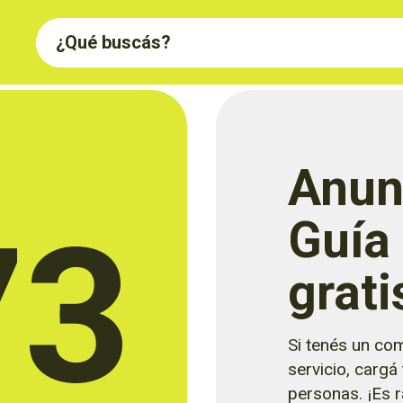
Anun
73
Guía
grati
Si tenés un com
servicio, cargá
personas. ¡Es rá