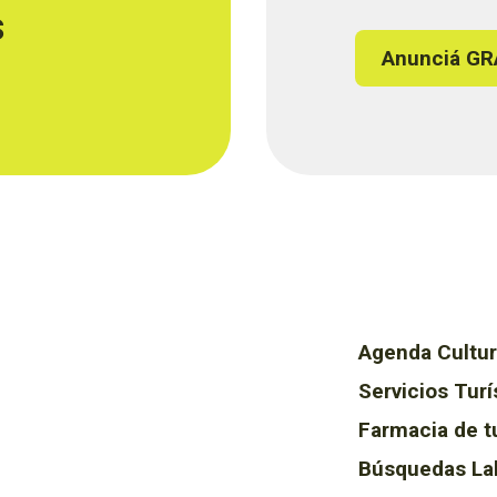
s
Anunciá GR
Agenda Cultur
Servicios Turí
Farmacia de t
Búsquedas La