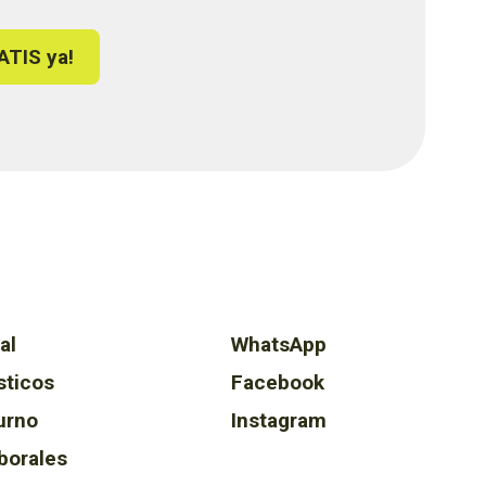
ATIS ya!
al
WhatsApp
sticos
Facebook
urno
Instagram
borales