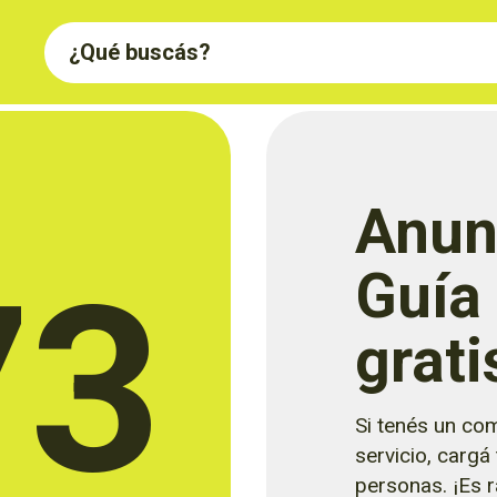
Anun
73
Guía
grati
Si tenés un com
servicio, cargá
personas. ¡Es rá