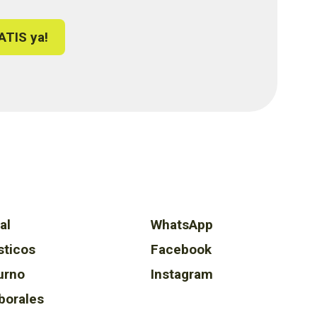
ATIS ya!
al
WhatsApp
sticos
Facebook
urno
Instagram
borales