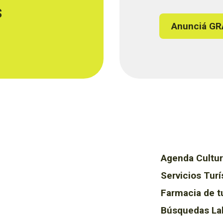
s
Anunciá GR
Agenda Cultur
Servicios Turí
Farmacia de t
Búsquedas La