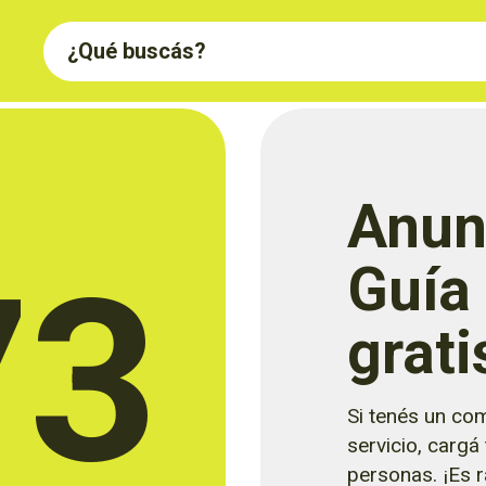
Anun
73
Guía
grati
Si tenés un com
servicio, cargá
personas. ¡Es rá