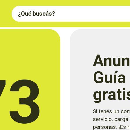
Anun
73
Guía
grati
Si tenés un com
servicio, cargá
personas. ¡Es rá