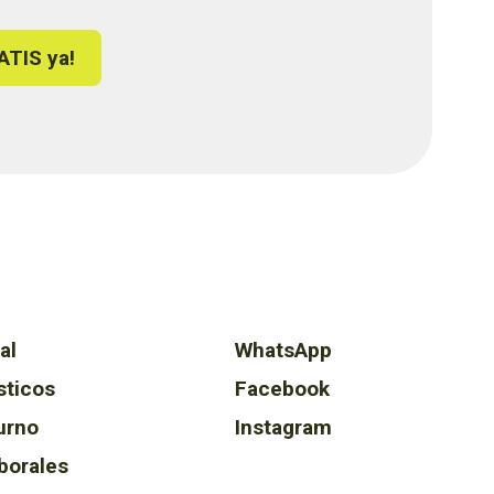
ATIS ya!
al
WhatsApp
sticos
Facebook
urno
Instagram
borales