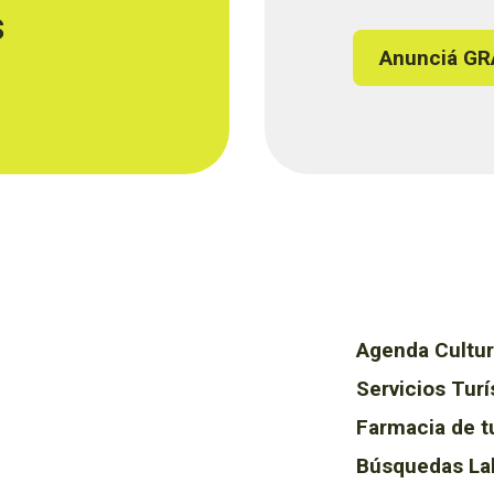
s
Anunciá GR
Agenda Cultur
Servicios Turí
Farmacia de t
Búsquedas La