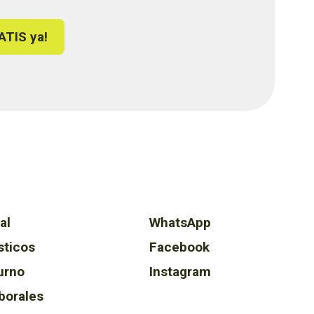
ATIS ya!
al
WhatsApp
sticos
Facebook
urno
Instagram
borales