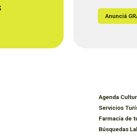
s
Anunciá GR
Agenda Cultur
Servicios Turí
Farmacia de t
Búsquedas La