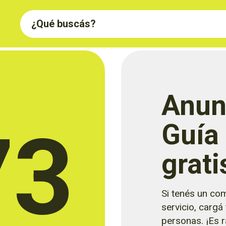
Anun
73
Guía
grati
Si tenés un com
servicio, cargá
personas. ¡Es rá