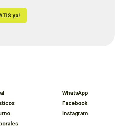
ATIS ya!
al
WhatsApp
sticos
Facebook
urno
Instagram
borales