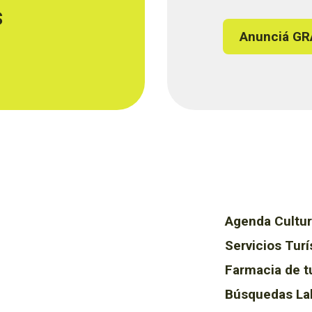
s
Anunciá GR
Agenda Cultur
Servicios Turí
Farmacia de t
Búsquedas La