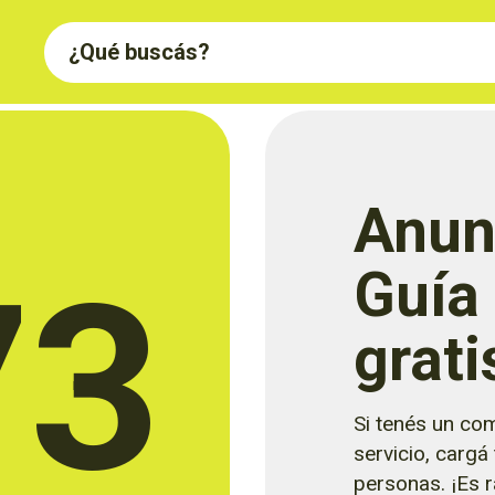
Anun
73
Guía
grati
Si tenés un com
servicio, cargá
personas. ¡Es rá