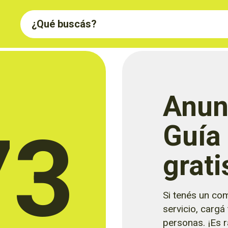
Anun
73
Guía
grati
Si tenés un com
servicio, cargá
personas. ¡Es rá