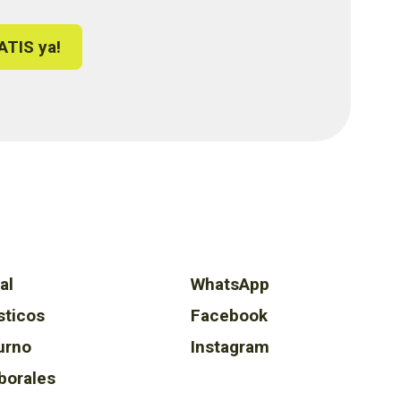
ATIS ya!
al
WhatsApp
sticos
Facebook
urno
Instagram
borales