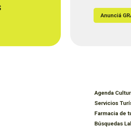
s
Anunciá GR
Agenda Cultur
Servicios Turí
Farmacia de t
Búsquedas La