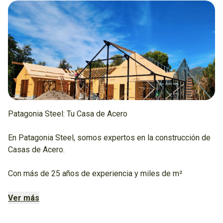
Patagonia Steel: Tu Casa de Acero
En Patagonia Steel, somos expertos en la construcción de
Casas de Acero.
Con más de 25 años de experiencia y miles de m²
construidos, ofrecemos un sistema innovador, económico y
sustentable para llevar a cabo tus proyectos en Esquel y en
Ver más
todo el país.