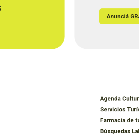
s
Anunciá GR
Agenda Cultur
Servicios Turí
Farmacia de t
Búsquedas La