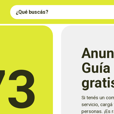
Anun
73
Guía
grati
Si tenés un com
servicio, cargá
personas. ¡Es rá