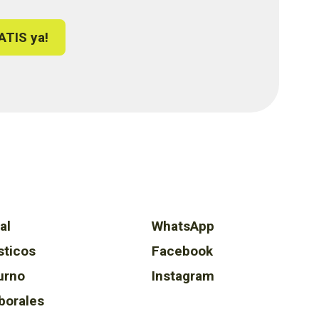
ATIS ya!
al
WhatsApp
sticos
Facebook
urno
Instagram
borales