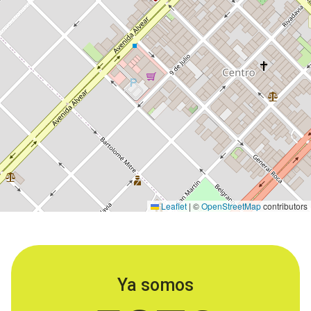
Leaflet
|
©
OpenStreetMap
contributors
Ya somos