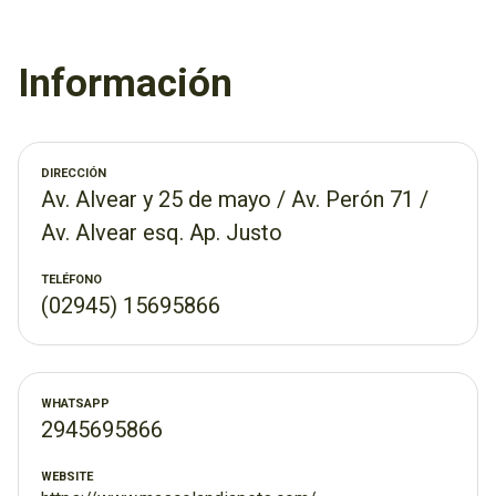
Apostamos por una medicina de calidad.
Información
Para darle lo mejor a ellos, también contamos con
alimentos de primera calidad y un pet shop suuuuuper
completo!
DIRECCIÓN
Av. Alvear y 25 de mayo / Av. Perón 71 /
Visitanos en cualquiera de nustras sucursales.
Av. Alvear esq. Ap. Justo
¡Te esperamos!
TELÉFONO
(02945) 15695866
WHATSAPP
2945695866
WEBSITE