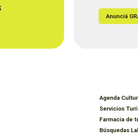
s
Anunciá GR
Agenda Cultur
Servicios Turí
Farmacia de t
Búsquedas La