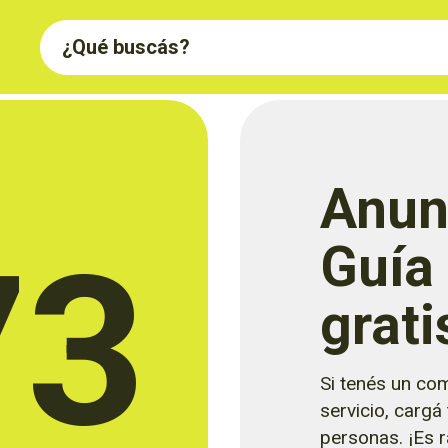
Anun
73
Guía
grati
Si tenés un com
servicio, cargá
personas. ¡Es rá