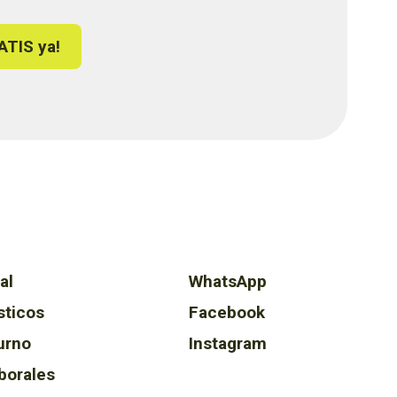
ATIS ya!
al
WhatsApp
sticos
Facebook
urno
Instagram
borales