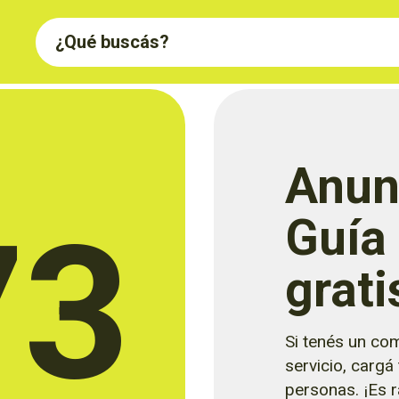
Anun
73
Guía
grati
Si tenés un com
servicio, cargá
personas. ¡Es rá