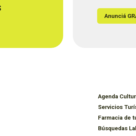
s
Anunciá GR
Agenda Cultur
Servicios Turí
Farmacia de t
Búsquedas La