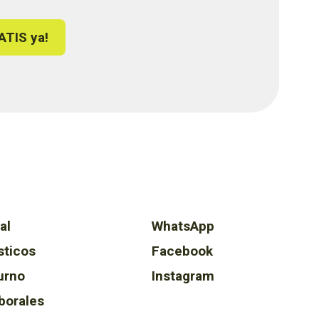
ATIS ya!
al
WhatsApp
sticos
Facebook
urno
Instagram
borales