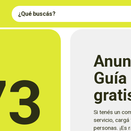
Anun
73
Guía
grati
Si tenés un com
servicio, cargá
personas. ¡Es rá