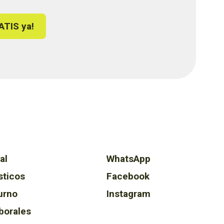
ATIS ya!
al
WhatsApp
sticos
Facebook
urno
Instagram
borales