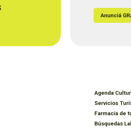
s
Anunciá GR
Agenda Cultur
Servicios Turí
Farmacia de t
Búsquedas La