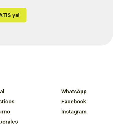
ATIS ya!
al
WhatsApp
sticos
Facebook
urno
Instagram
borales