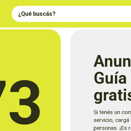
Anun
73
Guía
grati
Si tenés un com
servicio, cargá
personas. ¡Es rá