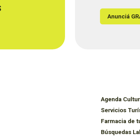
s
Anunciá GR
Agenda Cultur
Servicios Turí
Farmacia de t
Búsquedas La