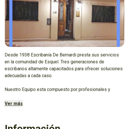
Desde 1938 Escribanía De Bernardi presta sus servicios
en la comunidad de Esquel. Tres generaciones de
escribanos altamente capacitados para ofrecer soluciones
adecuadas a cada caso.
Nuestro Equipo esta compuesto por profesionales y
personal idóneo cuyo propósito es brindar servicio
personalizado, bregando por los intereses y satisfacción
Ver más
de nuestros clientes.
Nuestras oficinas se encuentran instaladas en pleno centro
Información