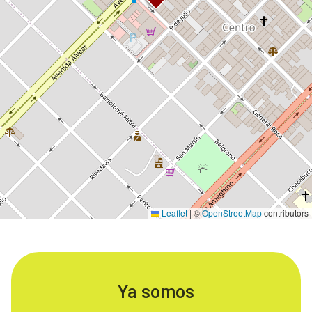
Leaflet
|
©
OpenStreetMap
contributors
Ya somos