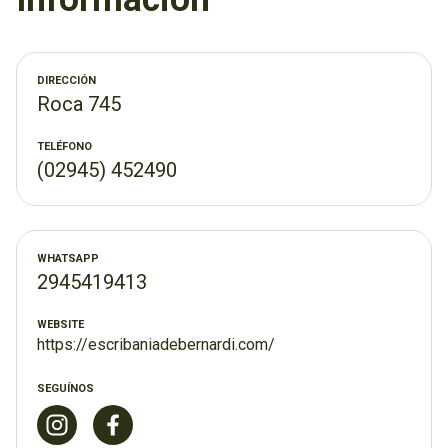
de la ciudad en un edificio que cuenta con sistemas de
seguridad para el resguardo y protección de nuestros
clientes y su documentación.
DIRECCIÓN
Roca 745
Su consulta es bienvenida.
TELÉFONO
(02945) 452490
WHATSAPP
2945419413
WEBSITE
https://escribaniadebernardi.com/
SEGUÍNOS