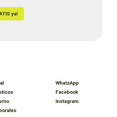
ATIS ya!
al
WhatsApp
sticos
Facebook
urno
Instagram
borales