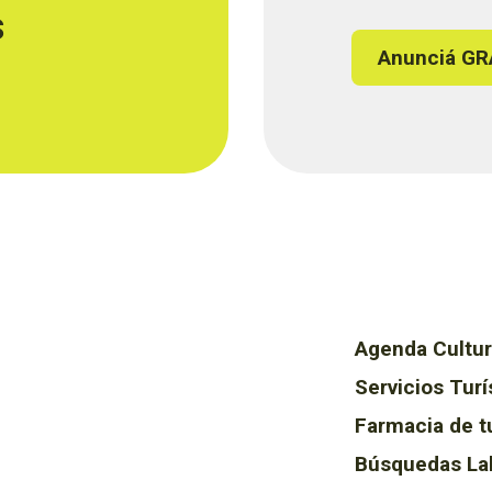
s
Anunciá GR
Agenda Cultur
Servicios Turí
Farmacia de t
Búsquedas La