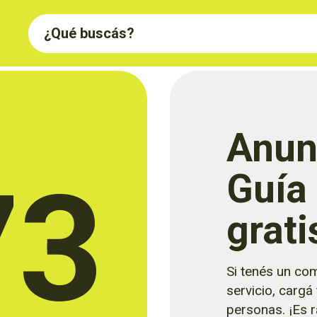
Anun
73
Guía
grati
Si tenés un com
servicio, cargá
personas. ¡Es rá