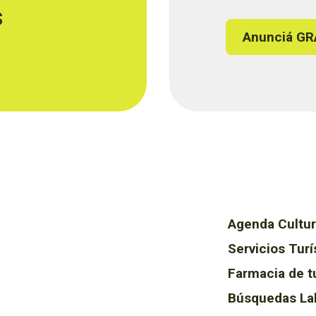
s
Anunciá GR
Agenda Cultur
Servicios Turí
Farmacia de t
Búsquedas La