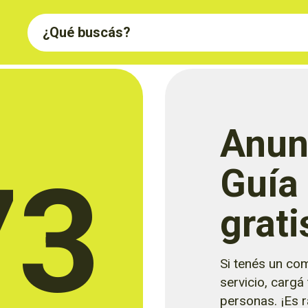
Anun
73
Guía
grati
Si tenés un com
servicio, cargá
personas. ¡Es rá