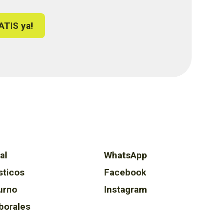
ATIS ya!
al
WhatsApp
sticos
Facebook
urno
Instagram
borales