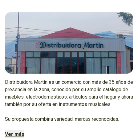
Distribuidora Martín es un comercio con más de 35 años de
presencia en la zona, conocido por su amplio catálogo de
muebles, electrodomésticos, artículos para el hogar y ahora
también por su oferta en instrumentos musicales.
Su propuesta combina variedad, marcas reconocidas,
precios competitivos y facilidades de pago para que cada
cliente encuentre lo que necesita para su casa, su hobby o
Ver más