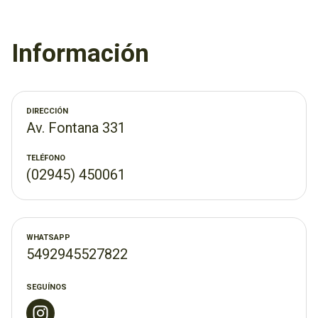
su espacio preferido.
Información
DIRECCIÓN
Av. Fontana 331
TELÉFONO
(02945) 450061
WHATSAPP
5492945527822
SEGUÍNOS