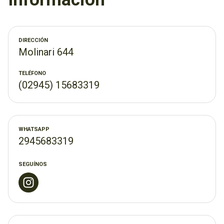
¡Te esperamos!
DIRECCIÓN
Molinari 644
TELÉFONO
(02945) 15683319
WHATSAPP
2945683319
SEGUÍNOS