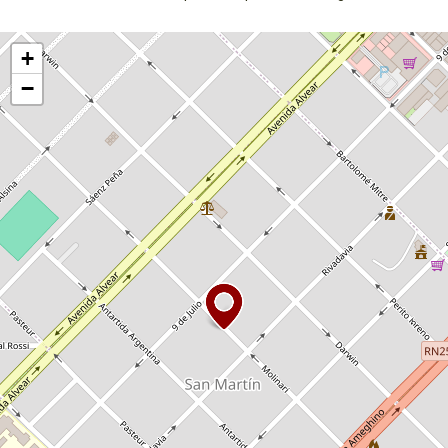
Activar mapa
+
−