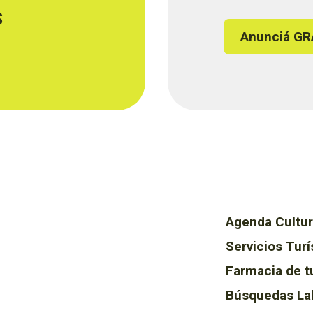
s
Anunciá GR
Agenda Cultur
Servicios Turí
Farmacia de t
Búsquedas La