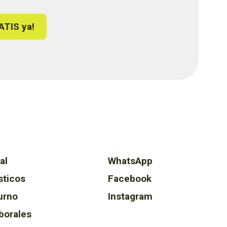
ATIS ya!
al
WhatsApp
sticos
Facebook
urno
Instagram
borales