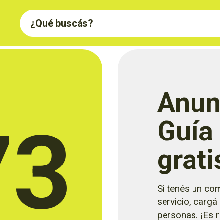
Anun
73
Guía
grati
Si tenés un com
servicio, cargá
personas. ¡Es rá