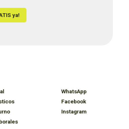
ATIS ya!
al
WhatsApp
sticos
Facebook
urno
Instagram
borales