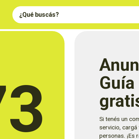
Anun
73
Guía
grati
Si tenés un com
servicio, cargá
personas. ¡Es rá