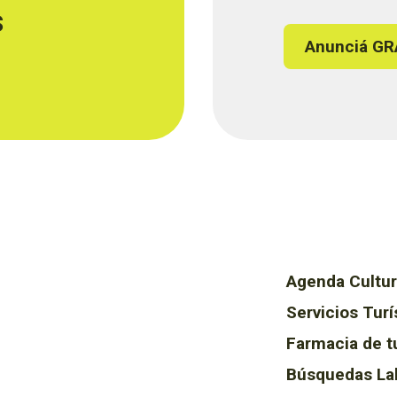
s
Anunciá GR
Agenda Cultur
Servicios Turí
Farmacia de t
Búsquedas La