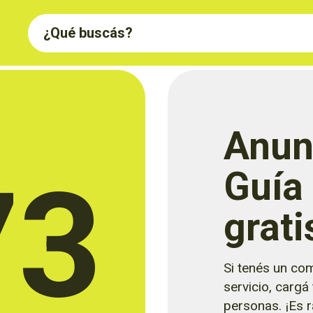
Anun
73
Guía
grati
Si tenés un com
servicio, cargá
personas. ¡Es rá