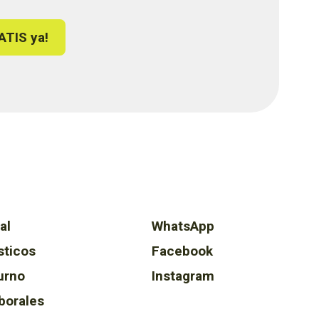
ATIS ya!
al
WhatsApp
sticos
Facebook
urno
Instagram
borales