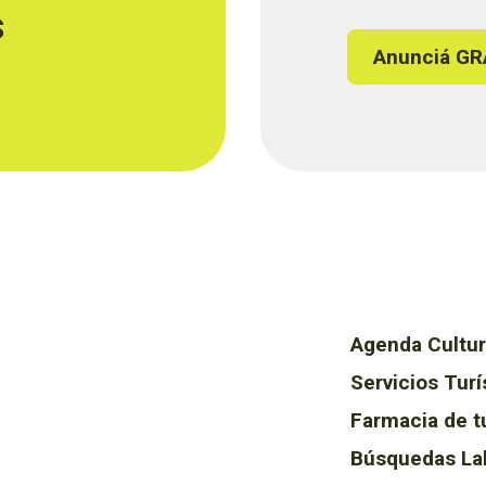
s
Anunciá GR
Agenda Cultur
Servicios Turí
Farmacia de t
Búsquedas La