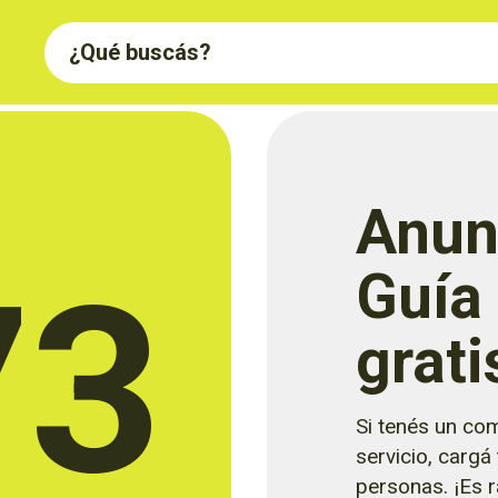
Anun
73
Guía
grati
Si tenés un com
servicio, cargá
personas. ¡Es rá