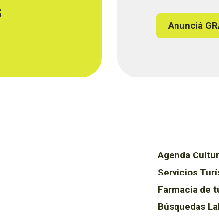
s
Anunciá GR
Agenda Cultur
Servicios Turí
Farmacia de t
Búsquedas La