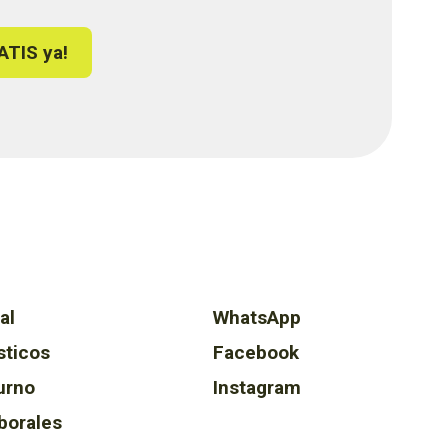
ATIS ya!
al
WhatsApp
sticos
Facebook
urno
Instagram
borales