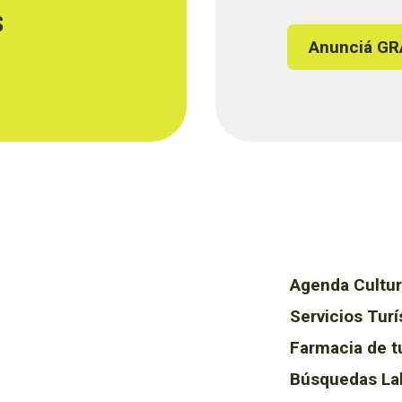
s
Anunciá GR
Agenda Cultur
Servicios Turí
Farmacia de t
Búsquedas La