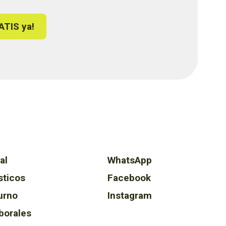
ATIS ya!
al
WhatsApp
sticos
Facebook
urno
Instagram
borales