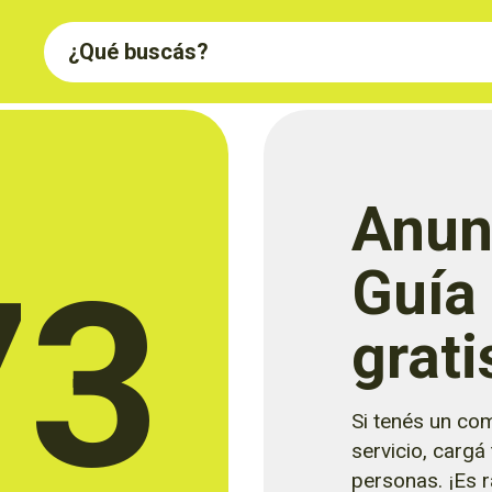
Anun
73
Guía
grati
Si tenés un com
servicio, cargá
personas. ¡Es rá