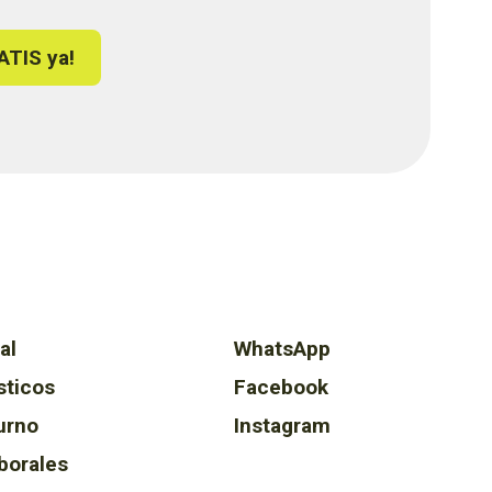
ATIS ya!
al
WhatsApp
sticos
Facebook
urno
Instagram
borales