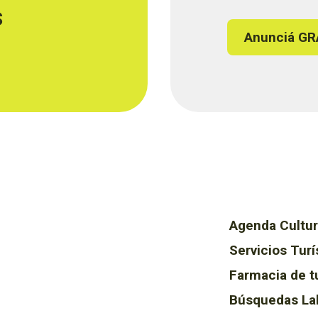
s
Anunciá GR
Agenda Cultur
Servicios Turí
Farmacia de t
Búsquedas La