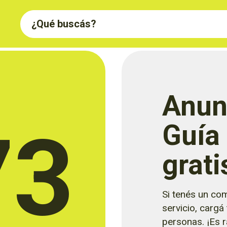
Anun
73
Guía
grati
Si tenés un com
servicio, cargá
personas. ¡Es rá