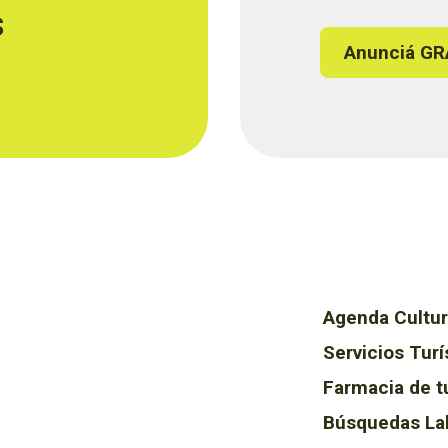
s
Anunciá GR
Agenda Cultur
Servicios Turí
Farmacia de t
Búsquedas La