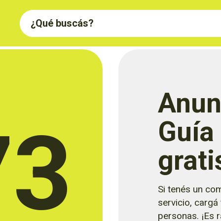
Anun
73
Guía
grati
Si tenés un com
servicio, cargá
personas. ¡Es rá