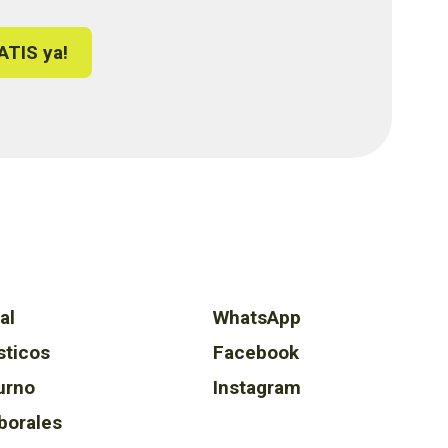
ATIS ya!
al
WhatsApp
sticos
Facebook
urno
Instagram
borales