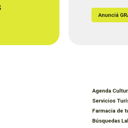
s
Anunciá GR
Agenda Cultur
Servicios Turí
Farmacia de t
Búsquedas La