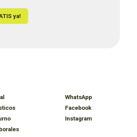
ATIS ya!
al
WhatsApp
sticos
Facebook
urno
Instagram
borales