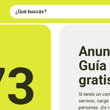
Anun
73
Guía
grati
Si tenés un com
servicio, cargá
personas. ¡Es rá