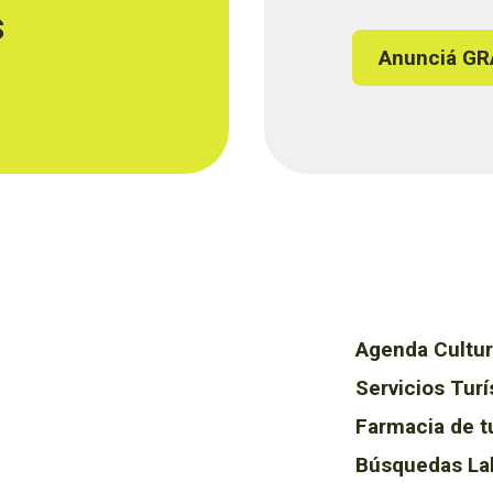
s
Anunciá GR
Agenda Cultur
Servicios Turí
Farmacia de t
Búsquedas La