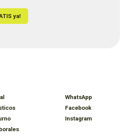
ATIS ya!
al
WhatsApp
sticos
Facebook
urno
Instagram
borales