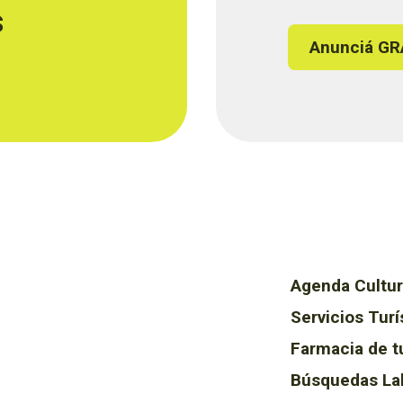
s
Anunciá GR
Agenda Cultur
Servicios Turí
Farmacia de t
Búsquedas La