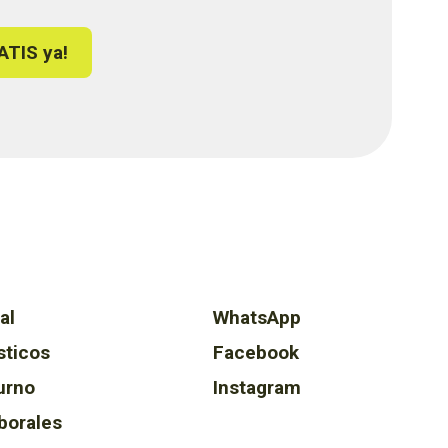
ATIS ya!
al
WhatsApp
sticos
Facebook
urno
Instagram
borales