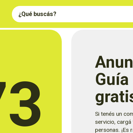
Anun
73
Guía
grati
Si tenés un com
servicio, cargá
personas. ¡Es rá