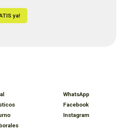
ATIS ya!
al
WhatsApp
sticos
Facebook
urno
Instagram
borales