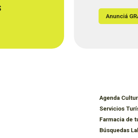
s
Anunciá GR
Agenda Cultur
Servicios Turí
Farmacia de t
Búsquedas La