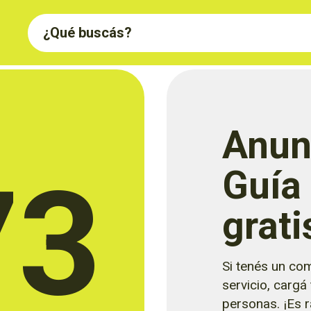
Anun
73
Guía
grati
Si tenés un com
servicio, cargá
personas. ¡Es rá