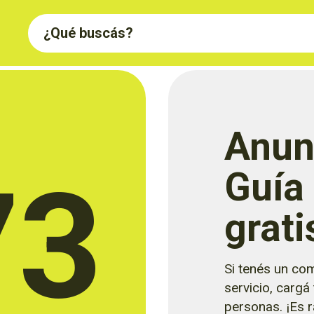
Anun
73
Guía
grati
Si tenés un com
servicio, cargá
personas. ¡Es rá