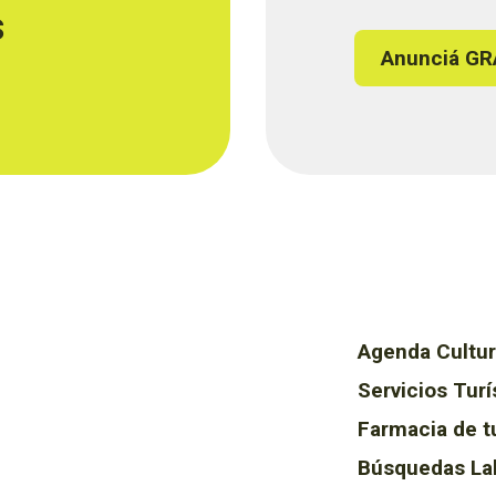
s
Anunciá GR
Agenda Cultur
Servicios Turí
Farmacia de t
Búsquedas La