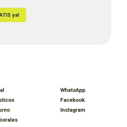
ATIS ya!
al
WhatsApp
sticos
Facebook
urno
Instagram
borales