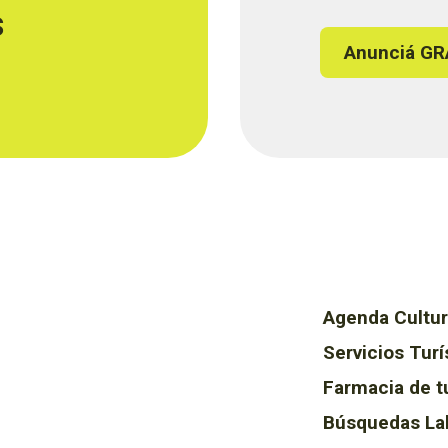
s
Anunciá GR
Agenda Cultur
Servicios Turí
Farmacia de t
Búsquedas La