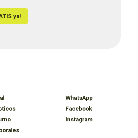
ATIS ya!
al
WhatsApp
sticos
Facebook
urno
Instagram
borales