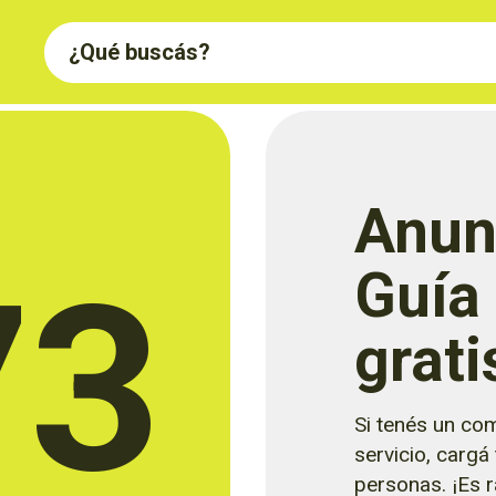
Anun
73
Guía
grati
Si tenés un com
servicio, cargá
personas. ¡Es rá