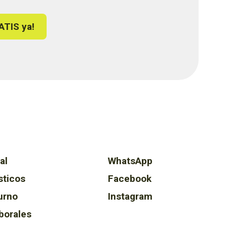
ATIS ya!
al
WhatsApp
sticos
Facebook
urno
Instagram
borales