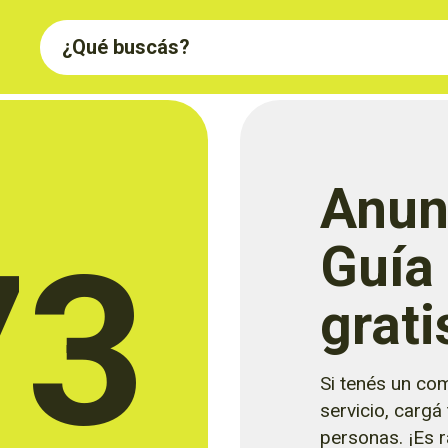
Anun
73
Guía
grati
Si tenés un com
servicio, cargá
personas. ¡Es rá