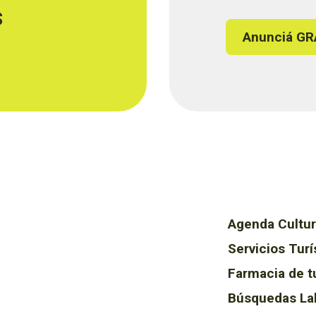
s
Anunciá GR
Agenda Cultur
Servicios Turí
Farmacia de t
Búsquedas La