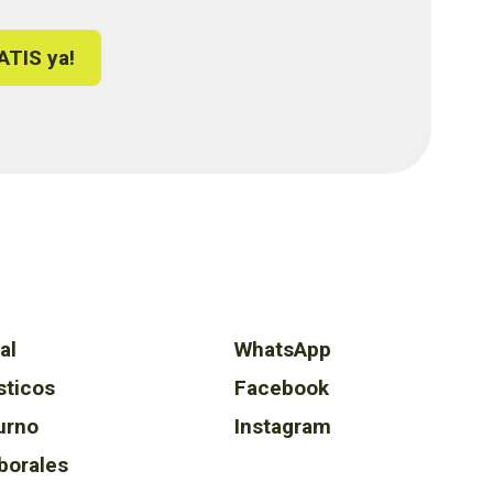
ATIS ya!
al
WhatsApp
sticos
Facebook
urno
Instagram
borales