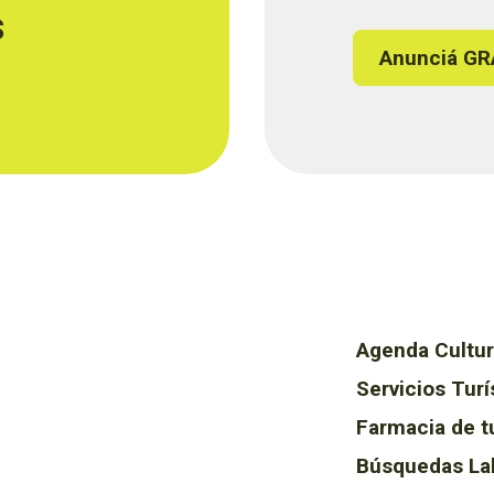
s
Anunciá GR
Agenda Cultur
Servicios Turí
Farmacia de t
Búsquedas La