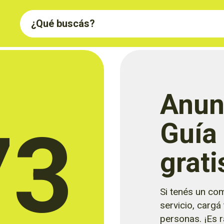
Anun
73
Guía
grati
Si tenés un com
servicio, cargá
personas. ¡Es rá