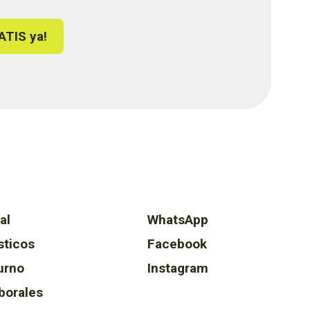
ATIS ya!
al
WhatsApp
sticos
Facebook
urno
Instagram
borales