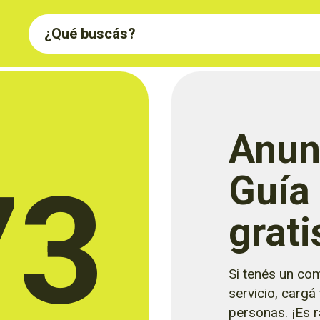
Anun
73
Guía
grati
Si tenés un com
servicio, cargá
personas. ¡Es rá