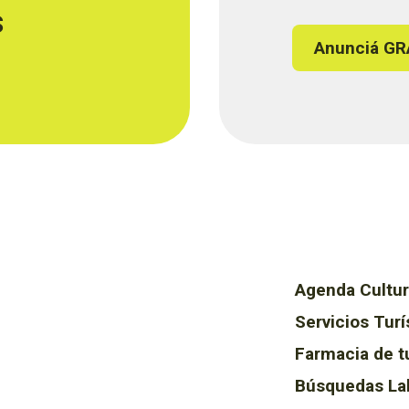
s
Anunciá GR
Agenda Cultur
Servicios Turí
Farmacia de t
Búsquedas La