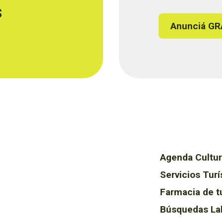
s
Anunciá GR
Agenda Cultur
Servicios Turí
Farmacia de t
Búsquedas La