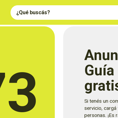
Anun
73
Guía
grati
Si tenés un com
servicio, cargá
personas. ¡Es rá