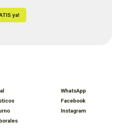
ATIS ya!
al
WhatsApp
sticos
Facebook
urno
Instagram
borales