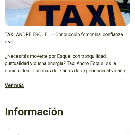
TAXI ANDRE ESQUEL – Conducción femenina, confianza
real
¿Necesitás moverte por Esquel con tranquilidad,
puntualidad y buena energía? Taxi Andre Esquel es la
opción ideal. Con más de 7 años de experiencia al volante,
Andrea te ofrece un servicio seguro, cordial y
personalizado, priorizando tu comodidad en cada traslado.
Ver más
Conocedora de cada rincón de la ciudad y sus alrededores,
Andrea brinda un trato cercano y responsable que marca la
Información
diferencia, especialmente para quienes valoran viajar
acompañadas por una conductora profesional.