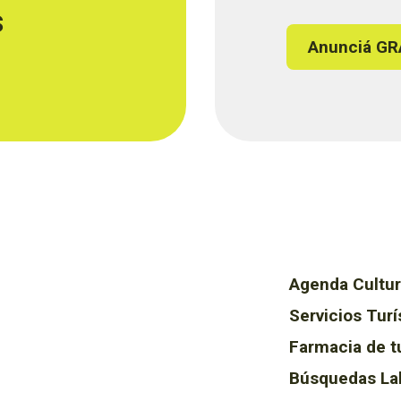
s
Anunciá GR
Agenda Cultur
Servicios Turí
Farmacia de t
Búsquedas La