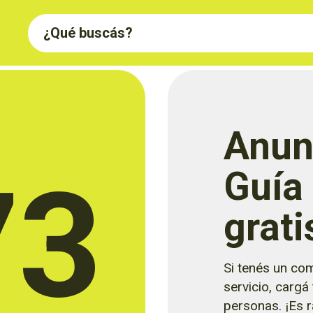
Anun
73
Guía
grati
Si tenés un com
servicio, cargá
personas. ¡Es rá