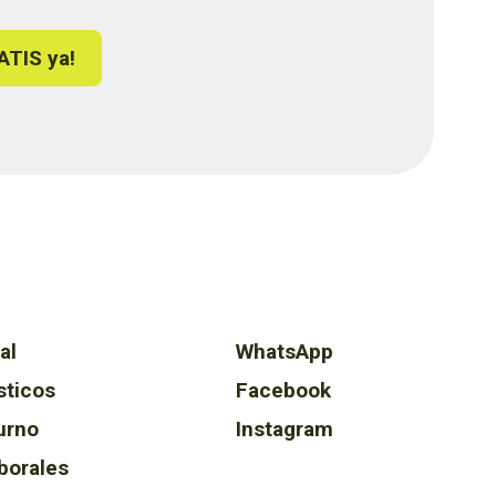
ATIS ya!
al
WhatsApp
sticos
Facebook
urno
Instagram
borales