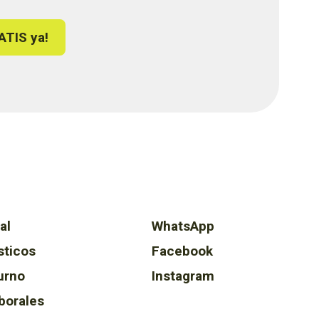
ATIS ya!
al
WhatsApp
sticos
Facebook
urno
Instagram
borales