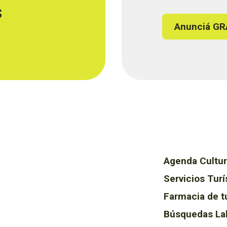
s
Anunciá GR
Agenda Cultur
Servicios Turí
Farmacia de t
Búsquedas La