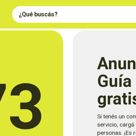
Anun
73
Guía
grati
Si tenés un com
servicio, cargá
personas. ¡Es rá