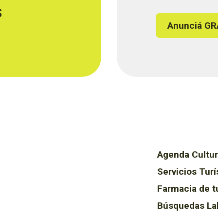
s
Anunciá GR
Agenda Cultur
Servicios Turí
Farmacia de t
Búsquedas La