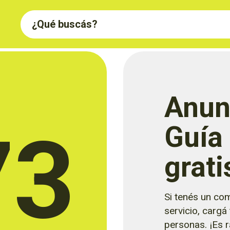
Anun
73
Guía
grati
Si tenés un com
servicio, cargá
personas. ¡Es rá