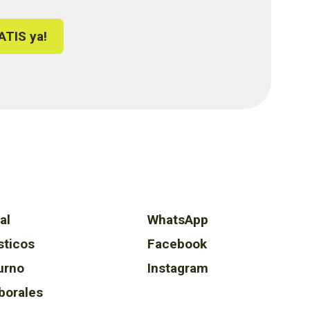
ATIS ya!
al
WhatsApp
sticos
Facebook
urno
Instagram
borales