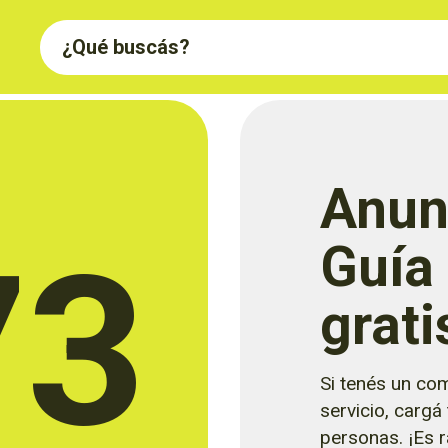
Anun
73
Guía
grati
Si tenés un com
servicio, cargá
personas. ¡Es rá