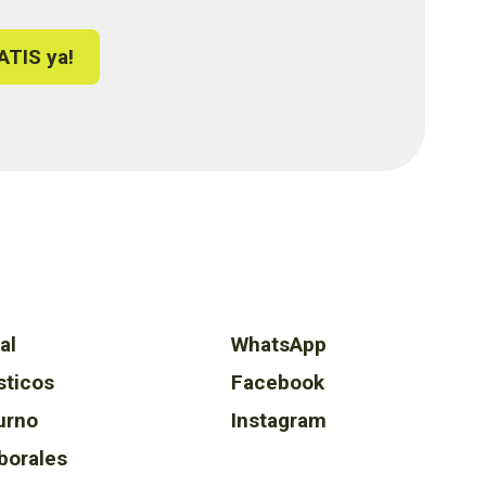
ATIS ya!
al
WhatsApp
sticos
Facebook
urno
Instagram
borales