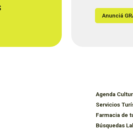
s
Anunciá GR
Agenda Cultur
Servicios Turí
Farmacia de t
Búsquedas La