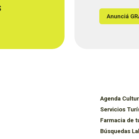
s
Anunciá GR
Agenda Cultur
Servicios Turí
Farmacia de t
Búsquedas La