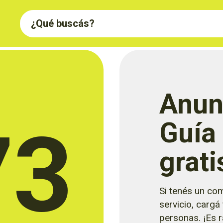
Anun
73
Guía
grati
Si tenés un com
servicio, cargá
personas. ¡Es rá