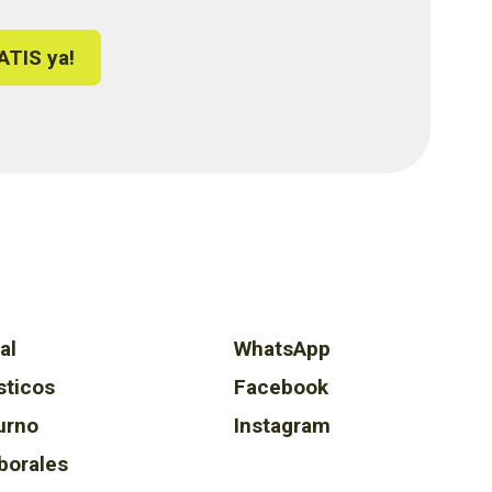
ATIS ya!
al
WhatsApp
sticos
Facebook
urno
Instagram
borales