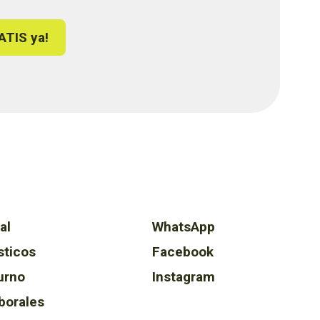
ATIS ya!
al
WhatsApp
sticos
Facebook
urno
Instagram
borales