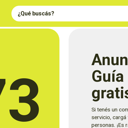
Anun
73
Guía
grati
Si tenés un com
servicio, cargá
personas. ¡Es rá