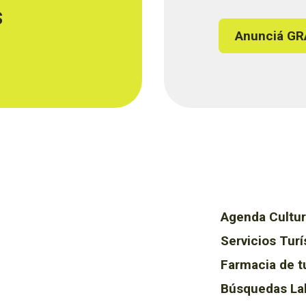
s
Anunciá GR
Agenda Cultur
Servicios Turí
Farmacia de t
Búsquedas La